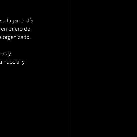
u lugar el día 
o en enero de 
e organizado.
das y 
 nupcial y 