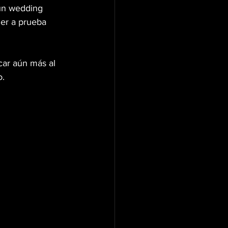
un wedding 
er a prueba 
car aún más al 
o.